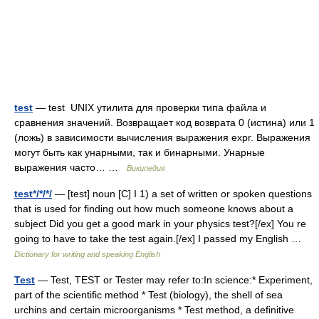
test
— test UNIX утилита для проверки типа файла и
сравнения значений. Возвращает код возврата 0 (истина) или 1
(ложь) в зависимости вычисления выражения expr. Выражения
могут быть как унарными, так и бинарными. Унарные
выражения часто… …
Википедия
test*/*/*/
— [test] noun [C] I 1) a set of written or spoken questions
that is used for finding out how much someone knows about a
subject Did you get a good mark in your physics test?[/ex] You re
going to have to take the test again.[/ex] I passed my English …
Dictionary for writing and speaking English
Test
— Test, TEST or Tester may refer to:In science:* Experiment,
part of the scientific method * Test (biology), the shell of sea
urchins and certain microorganisms * Test method, a definitive