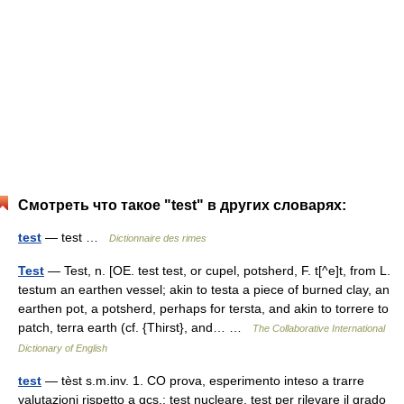
Смотреть что такое "test" в других словарях:
test
— test …
Dictionnaire des rimes
Test
— Test, n. [OE. test test, or cupel, potsherd, F. t[^e]t, from L.
testum an earthen vessel; akin to testa a piece of burned clay, an
earthen pot, a potsherd, perhaps for tersta, and akin to torrere to
patch, terra earth (cf. {Thirst}, and… …
The Collaborative International
Dictionary of English
test
— tèst s.m.inv. 1. CO prova, esperimento inteso a trarre
valutazioni rispetto a qcs.: test nucleare, test per rilevare il grado