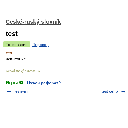
České-ruský slovník
test
Толкование
Перевод
test
испытание
České-ruský slovník
.
2013
.
Игры ⚽
Нужен реферат?
těsnými
test čeho