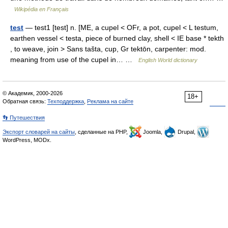
Wikipédia en Français
test
— test1 [test] n. [ME, a cupel < OFr, a pot, cupel < L testum,
earthen vessel < testa, piece of burned clay, shell < IE base * tekth
, to weave, join > Sans tašta, cup, Gr tektōn, carpenter: mod.
meaning from use of the cupel in… …
English World dictionary
© Академик, 2000-2026
18+
Обратная связь:
Техподдержка
,
Реклама на сайте
👣 Путешествия
Экспорт словарей на сайты
, сделанные на PHP,
Joomla,
Drupal,
WordPress, MODx.